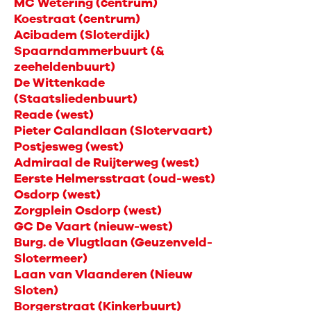
MC Wetering (centrum)
Koestraat (centrum)
Acibadem (Sloterdijk)
Spaarndammerbuurt (&
zeeheldenbuurt)
De Wittenkade
(Staatsliedenbuurt)
Reade (west)
Pieter Calandlaan (Slotervaart)
Postjesweg (west)
Admiraal de Ruijterweg (west)
Eerste Helmersstraat (oud-west)
Osdorp (west)
Zorgplein Osdorp (west)
GC De Vaart (nieuw-west)
Burg. de Vlugtlaan (Geuzenveld-
Slotermeer)
Laan van Vlaanderen (Nieuw
Sloten)
Borgerstraat (Kinkerbuurt)