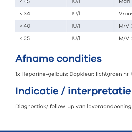
< 45
IU/l
Man 
< 34
IU/l
Vrouw
< 40
IU/l
M/V 7
< 35
IU/l
M/V >
Afname condities
1x Heparine-gelbuis; Dopkleur: lichtgroen nr. 
Indicatie / interpretatie
Diagnostiek/ follow-up van leveraandoening